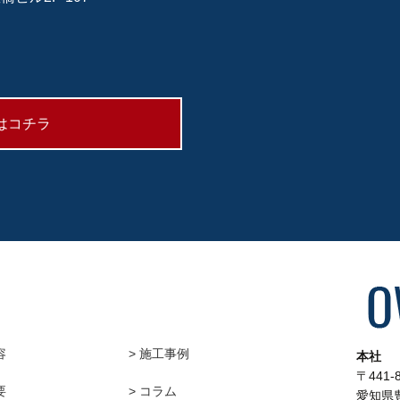
はコチラ
容
> 施工事例
本社
〒441-
要
> コラム
愛知県