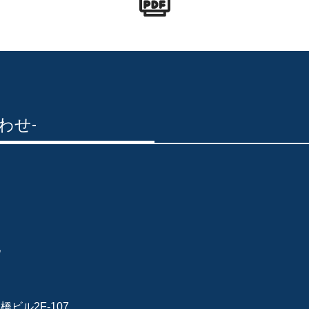
わせ-
地
橋ビル2F-107